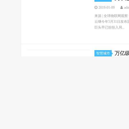
2019-01-09
ad
来源 | 全球物联网观察
云继今年5月31日发
巨头早已纷纷入局...
万亿
智慧城市
2019-01-08
ad
来源 | 全球物联网观察
主动控制的技术，可以
路灯始终没有脱离照明和
2018
观点
样的答卷？
2019-01-02
ad