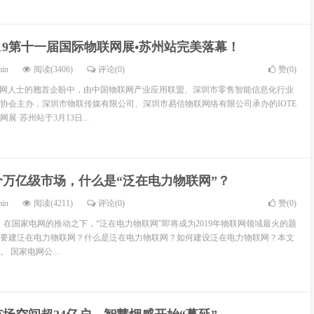
 2019第十一届国际物联网展•苏州站完美落幕！
min
阅读(3406)
评论(0)
赞(
0
)
在物联网人士的翘首企盼中，由中国物联网产业应用联盟、深圳市零售智能信息化行业
协会主办，深圳市物联传媒有限公司、深圳市易信物联网络有限公司承办的IOTE
展·苏州站于3月13日...
个万亿级市场，什么是“泛在电力物联网”？
min
阅读(4211)
评论(0)
赞(
0
)
察 在国家电网的推动之下，“泛在电力物联网”即将成为2019年物联网领域最火的题
要建泛在电力物联网？什么是泛在电力物联网？如何建设泛在电力物联网？本文
 国家电网公...