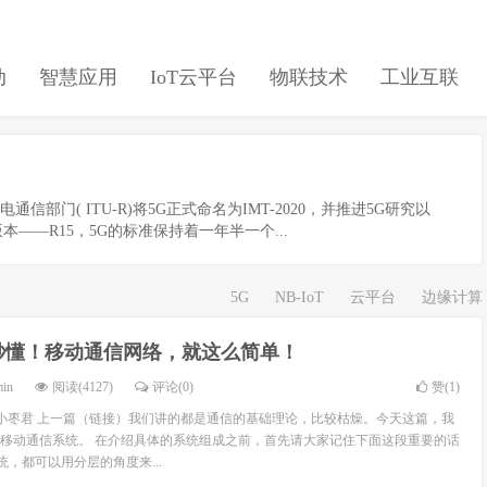
动
智慧应用
IoT云平台
物联技术
工业互联
线电通信部门( ITU-R)将5G正式命名为IMT-2020，并推进5G研究以
本——R15，5G的标准保持着一年半一个...
5G
NB-IoT
云平台
边缘计算
秒懂！移动通信网络，就这么简单！
min
阅读(4127)
评论(0)
赞(
1
)
创 | 小枣君 上一篇（链接）我们讲的都是通信的基础理论，比较枯燥。今天这篇，我
移动通信系统。 在介绍具体的系统组成之前，首先请大家记住下面这段重要的话
统，都可以用分层的角度来...