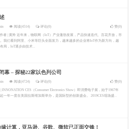
述
min
阅读(4514)
评论(0)
赞(
0
)
察 作者 | 黄羚 近年来，物联网（IoT）产业蓬勃发展，产品快速迭代、百花齐放，市
。我们看到阿里、小米等巨头全面发力，越来越多的企业将IoT作为新方向，越
局，IoT逐步由技术...
19闭幕 – 探秘22家以色列公司
min
阅读(4724)
评论(0)
赞(
0
)
INNONATION CES（Consumer Electronics Show）即消费电子展，始于1967年
年起一年一度在美国拉斯维加斯举办，是国际型的创新盛会。 2019CES现场盛...
边缘计算，亚马逊、谷歌、微软已正面交锋！