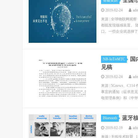
全国市
智能安防
2019-02-24
ad
来源 | 全球物联网观
都能发现烟感装置。 
口。一些企业就选择了智
国
NB-IoT/eMTC
见稿
2019-02-24
ad
来源 | 5Gnews、
事宜的通知（征求意见
电管理条例》和《中华人
蓝牙核
Bluetooth
2019-02-19
ad
来源 | 无线技术联盟