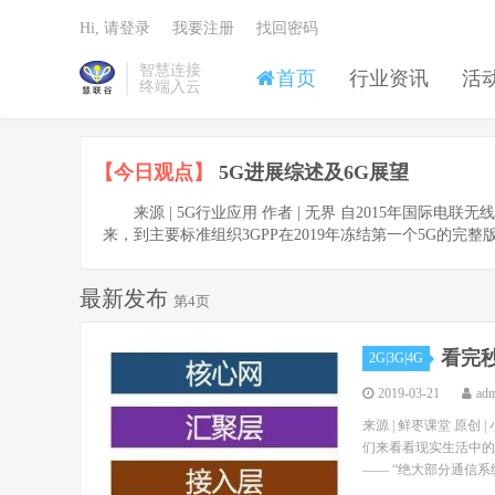
Hi, 请登录
我要注册
找回密码
智慧连接
首页
行业资讯
活
终端入云
【今日观点】
5G进展综述及6G展望
来源 | 5G行业应用 作者 | 无界 自2015年国际电联无
来，到主要标准组织3GPP在2019年冻结第一个5G的完整版
最新发布
第4页
看完
2G|3G|4G
2019-03-21
ad
来源 | 鲜枣课堂 原
们来看看现实生活中的
—— “绝大部分通信系