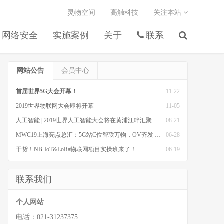
灵物空间
高触科技
关注本站
网络安全
实施案例
关于
联系
网站公告
会员中心
首届世界5G大会开幕！
11-22
2019世界物联网大会即将开幕
11-05
人工智能 | 2019世界人工智能大会将在黄浦江畔汇聚全球智慧，发出AI最强音
08-21
MWC19上海亮点总汇：5G站C位智联万物，OV齐发 黑科技
06-28
干货！NB-IoT&LoRa物联网项目实操班来了！
06-19
联系我们
个人网站
电话：021-31237375