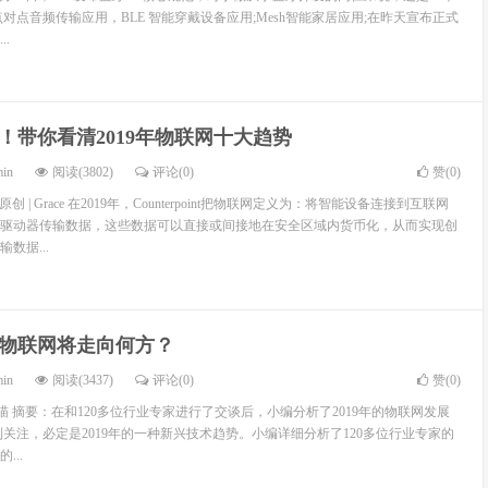
对点音频传输应用，BLE 智能穿戴设备应用;Mesh智能家居应用;在昨天宣布正式
.
！带你看清2019年物联网十大趋势
min
阅读(3802)
评论(0)
赞(
0
)
原创 | Grace 在2019年，Counterpoint把物联网定义为：将智能设备连接到互联网
驱动器传输数据，这些数据可以直接或间接地在安全区域内货币化，从而实现创
数据...
年，物联网将走向何方？
min
阅读(3437)
评论(0)
赞(
0
)
l 编译 | 大喵 摘要：在和120多位行业专家进行了交谈后，小编分析了2019年的物联网发展
到关注，必定是2019年的一种新兴技术趋势。小编详细分析了120多位行业专家的
...