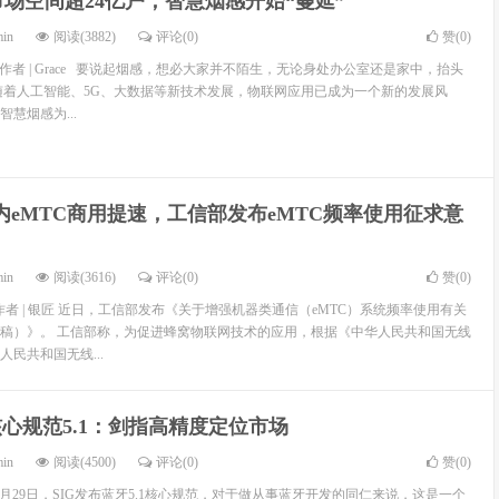
场空间超24亿户，智慧烟感开始“蔓延”
min
阅读(3882)
评论(0)
赞(
0
)
察 作者 | Grace 要说起烟感，想必大家并不陌生，无论身处办公室还是家中，抬头
随着人工智能、5G、大数据等新技术发展，物联网应用已成为一个新的发展风
慧烟感为...
内eMTC商用提速，工信部发布eMTC频率使用征求意
min
阅读(3616)
评论(0)
赞(
0
)
C114 作者 | 银匠 近日，工信部发布《关于增强机器类通信（eMTC）系统频率使用有关
稿）》。 工信部称，为促进蜂窝物联网技术的应用，根据《中华人民共和国无线
民共和国无线...
心规范5.1：剑指高精度定位市场
min
阅读(4500)
评论(0)
赞(
0
)
 1月29日，SIG发布蓝牙5.1核心规范，对于做从事蓝牙开发的同仁来说，这是一个