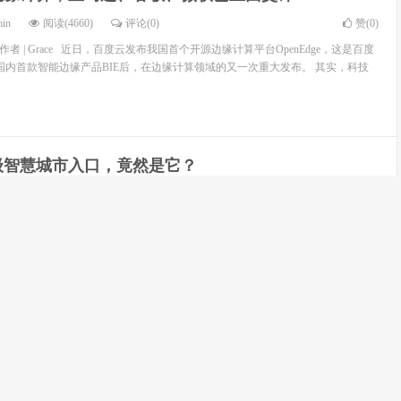
min
阅读(4660)
评论(0)
赞(
0
)
 作者 | Grace 近日，百度云发布我国首个开源边缘计算平台OpenEdge，这是百度
布国内首款智能边缘产品BIE后，在边缘计算领域的又一次重大发布。 其实，科技
级智慧城市入口，竟然是它？
min
阅读(4914)
评论(0)
赞(
0
)
 作者 | Grace 智能路灯的概念由来已久。上世纪70年代已经出现了路灯自我调节、
算是路灯智能化的开始。那之后，在路灯身上加入各种装备的想法时而有之，但
监控的模式局限。 ...
物联网白皮书重磅发布 | 今年的物联网产业交出了一份怎
min
阅读(3190)
评论(0)
赞(
0
)