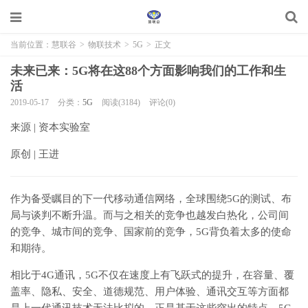
当前位置：
慧联谷
>
物联技术
>
5G
>
正文
未来已来：5G将在这88个方面影响我们的工作和生
活
2019-05-17
分类：
5G
阅读(3184)
评论(0)
来源 | 资本实验室
原创 | 王进
作为备受瞩目的下一代移动通信网络，全球围绕5G的测试、布
局与谈判不断升温。而与之相关的竞争也越发白热化，公司间
的竞争、城市间的竞争、国家前的竞争，5G背负着太多的使命
和期待。
相比于4G通讯，5G不仅在速度上有飞跃式的提升，在容量、覆
盖率、隐私、安全、道德规范、用户体验、通讯交互等方面都