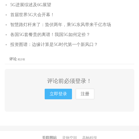
5G进展综述及6G展望
首届世界5G大会开幕！
智慧路灯杆来了：蛰伏两年，乘5G东风带来千亿市场
各国5G套餐贵的离谱！我国5G如何定价？
投资图谱：边缘计算是5G时代第一个新风口？
评论
抢沙发
评论前必须登录！
立即登录
注册
关联网站
灵物空间
高触科技